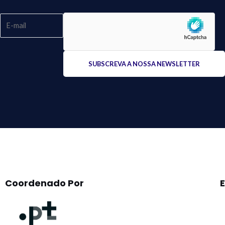
Please
leave
this
field
empty.
Coordenado Por