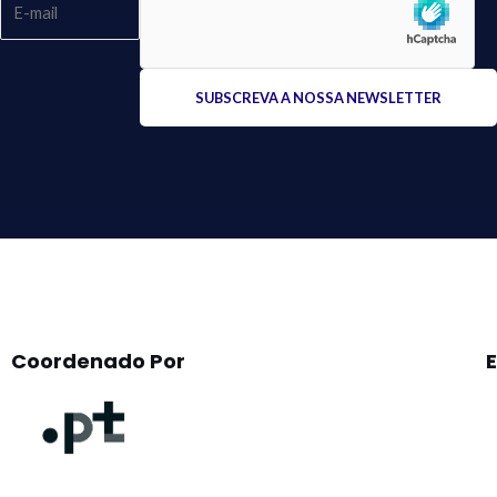
Please
leave
this
field
empty.
Coordenado Por