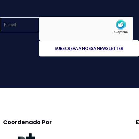
Please
leave
this
field
empty.
Coordenado Por