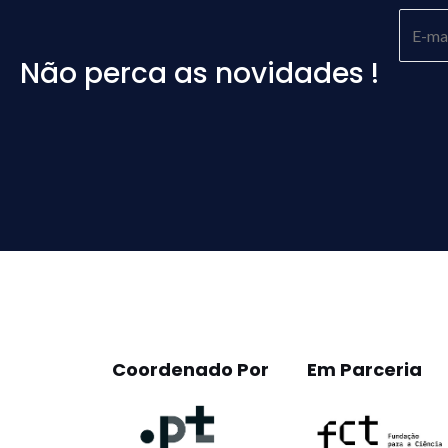
Não perca as novidades !
Please
leave
this
field
empty.
Coordenado Por
Em Parceria