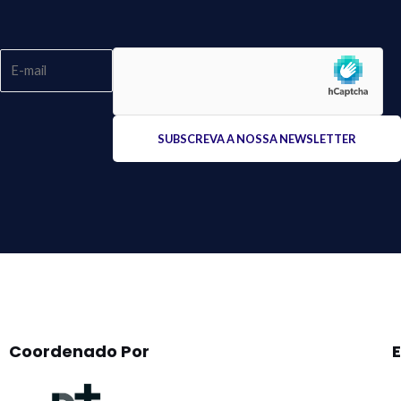
Please
leave
this
field
empty.
Coordenado Por