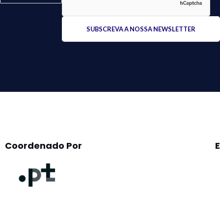
Please
leave
this
field
empty.
Coordenado Por