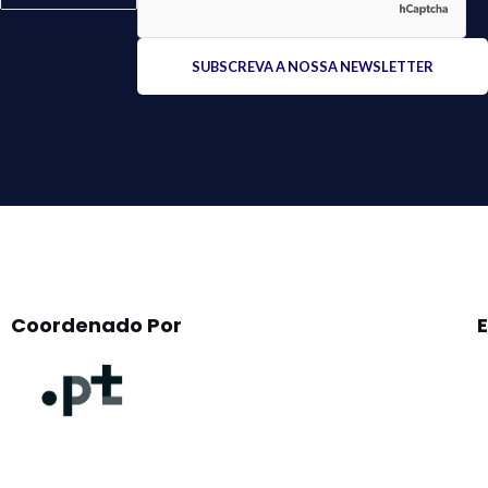
Please
leave
this
field
empty.
Coordenado Por