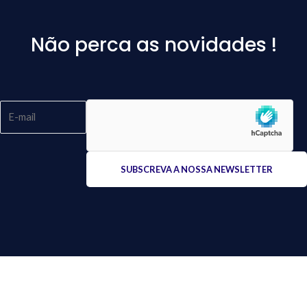
Não perca as novidades !
Please
leave
this
field
empty.