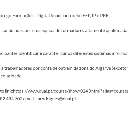
prego Formação + Digital financiada pelo IEFP, IP e PRR.
conduzidas por uma equipa de formadores altamente qualificada e
cipantes identificar e caracterizar os diferentes sistemas informát
 a trabalhadores por conta de outrem da zona do Algarve (exceto
scolaridade.
inte link:https://www.dual.pt/course/show/8243.html?alias=cours
282 484 703 email – arodrigues@dual.pt