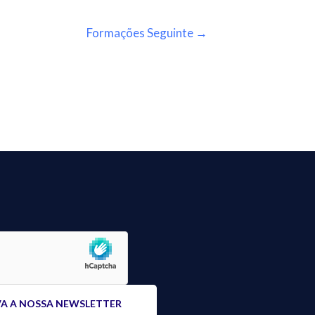
Formações Seguinte
→