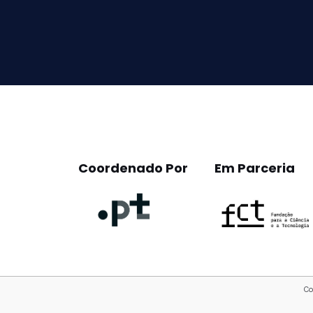
leave
this
field
empty.
Coordenado Por
Em Parceria
Co