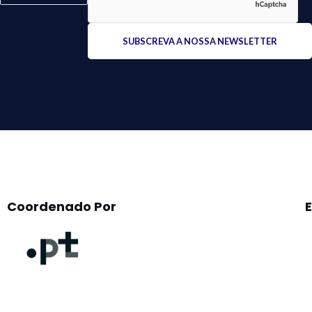
Please
leave
this
field
empty.
Coordenado Por