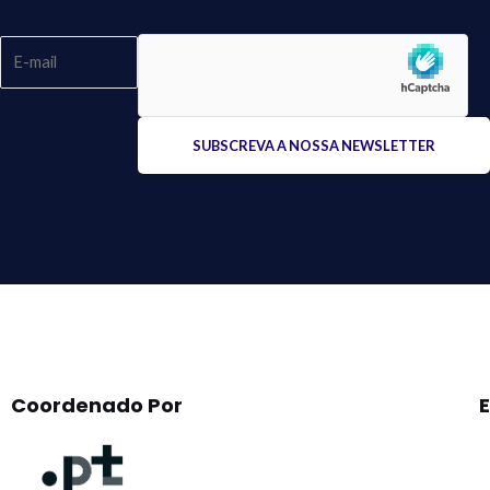
Please
leave
this
field
empty.
Coordenado Por