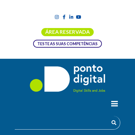
ÁREA RESERVADA
TESTE AS SUAS COMPETÊNCIAS
FORMAÇÃO EMPREGO + DIGITAL |
FOLHA DE CÁLCULO –
FUNCIONALIDADES AVANÇADAS
(EXCEL) – UFCD 0757 (25H)