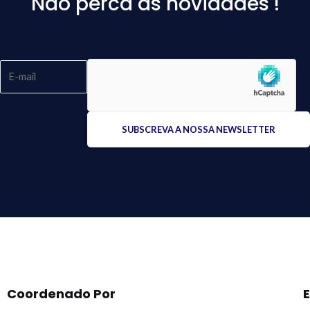
Não perca as novidades !
Please
leave
this
field
empty.
Coordenado Por