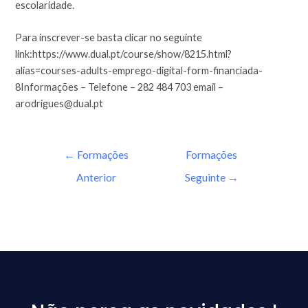
escolaridade.
Para inscrever-se basta clicar no seguinte
link:https://www.dual.pt/course/show/8215.html?
alias=courses-adults-emprego-digital-form-financiada-
8Informações – Telefone – 282 484 703 email –
arodrigues@dual.pt
←
Formações
Formações
Anterior
Seguinte
→