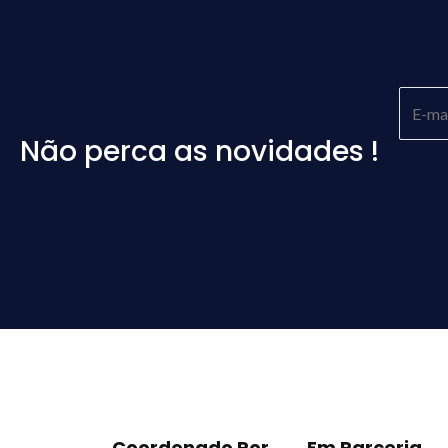
Não perca as novidades !
Please
leave
this
field
empty.
Coordenado Por
Em Parceria