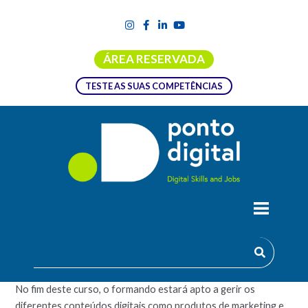
ÁREA RESERVADA
TESTE AS SUAS COMPETÊNCIAS
FORMAÇÃO EMPREGO + DIGITAL |
CRM ANALYTICS
No fim deste curso, o formando estará apto a gerir os
diferentes conteúdos digitais como produtos de marketing e