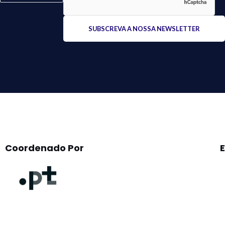
Please
leave
this
field
empty.
Coordenado Por