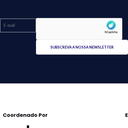
Please
leave
this
field
empty.
Coordenado Por