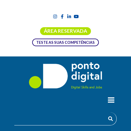
ÁREA RESERVADA
TESTE AS SUAS COMPETÊNCIAS
FORMAÇÃO EMPREGO + DIGITAL |
APLICAÇÕES INFORMÁTICAS DE
GESTÃO – ÁREA COMERCIAL
(SOFTWARE PRIMAVERA) – UFCD 0571