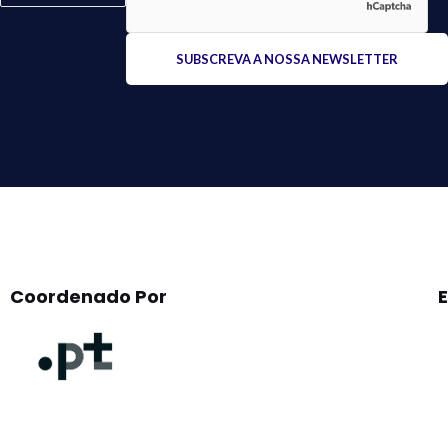
Please
leave
this
field
empty.
Coordenado Por