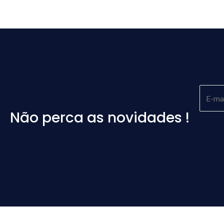
Não perca as novidades !
Please
leave
this
field
empty.