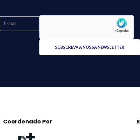
Please
leave
this
field
empty.
Coordenado Por