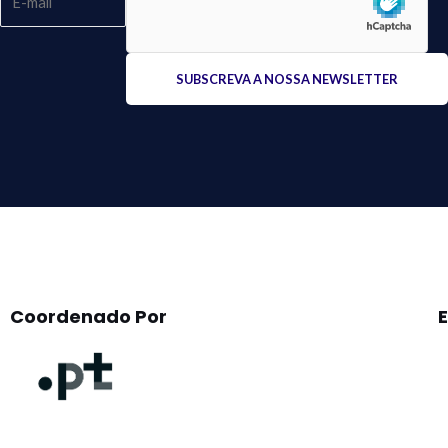
Please
leave
this
field
empty.
Coordenado Por