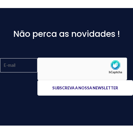
Não perca as novidades !
Please
leave
this
field
empty.