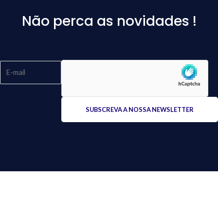
Não perca as novidades !
Please
leave
this
field
empty.