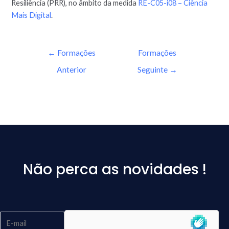
Resiliência (PRR), no âmbito da medida
RE-C05-i08 – Ciência
Mais Digital
.
←
Formações
Formações
Anterior
Seguinte
→
Não perca as novidades !