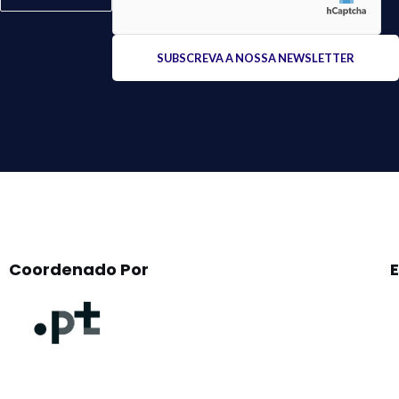
Please
leave
this
field
empty.
Coordenado Por