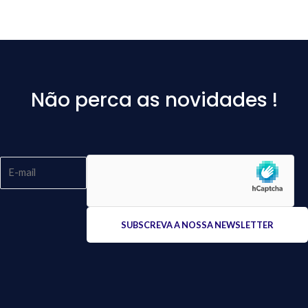
Não perca as novidades !
Please
leave
this
field
empty.