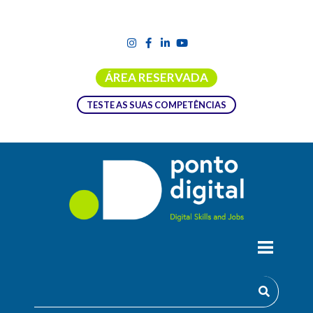
ÁREA RESERVADA
TESTE AS SUAS COMPETÊNCIAS
F3M FORMA EMPRESAS PARA A
LIDERANÇA DIGITAL
Já está em curso uma nova edição da formação
Líder + Digital
,
promovida no âmbito do projeto com o mesmo nome, liderado