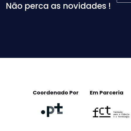
Não perca as novidades !
Please
leave
this
field
empty.
Coordenado Por
Em Parceria