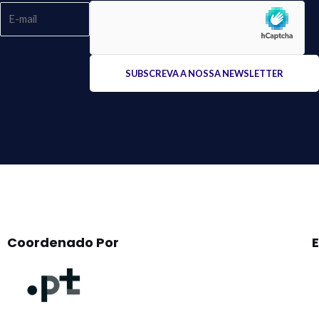
Please
leave
this
field
empty.
Coordenado Por