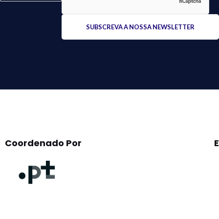
Please
leave
this
field
empty.
Coordenado Por