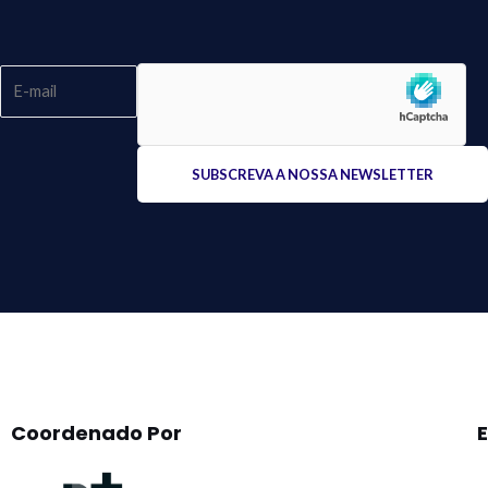
Please
leave
this
field
empty.
Coordenado Por