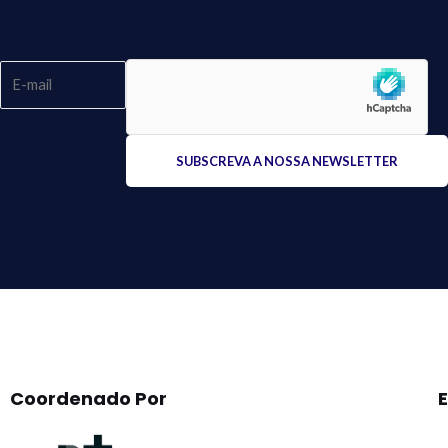
Please
leave
this
field
empty.
Coordenado Por