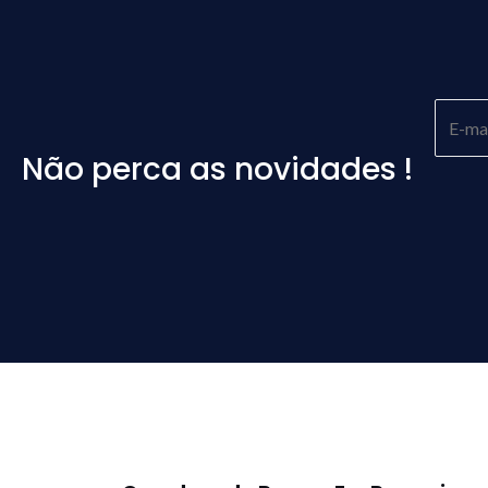
Não perca as novidades !
Please
leave
this
field
empty.