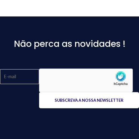
Não perca as novidades !
Please
leave
this
field
empty.