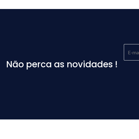
Não perca as novidades !
Please
leave
this
field
empty.