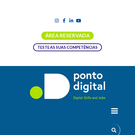
ÁREA RESERVADA
TESTE AS SUAS COMPETÊNCIAS
S/4HANA PARA FUNCIONAIS
Aplique o cupom de 15%off
PONTODIGITAL
no site
www.moovi.education