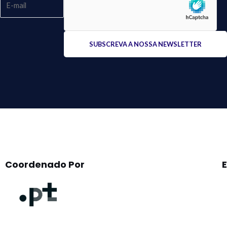
Please
leave
this
field
empty.
Coordenado Por