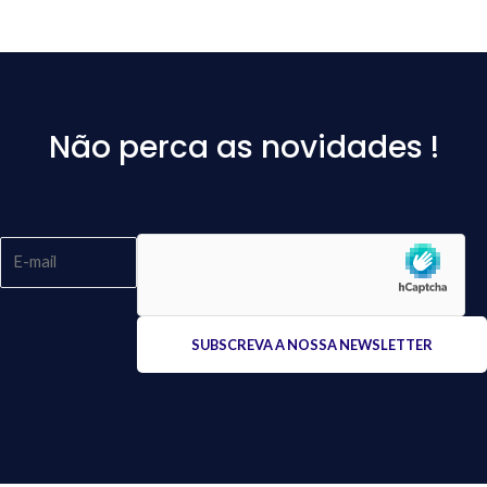
Não perca as novidades !
Please
leave
this
field
empty.