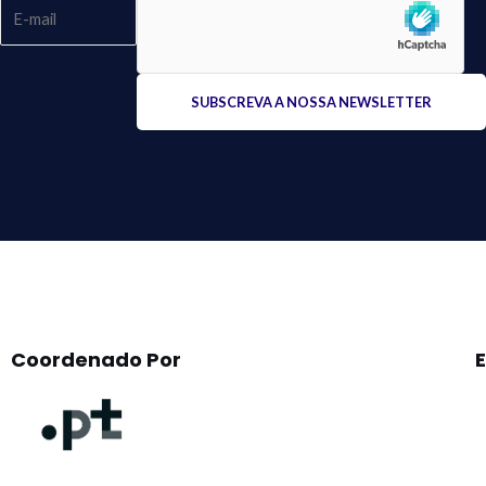
Please
leave
this
field
empty.
Coordenado Por