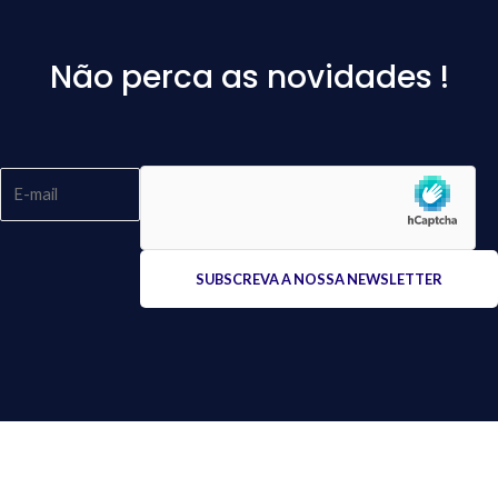
Não perca as novidades !
Please
leave
this
field
empty.