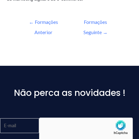
←
Formações
Formações
Anterior
Seguinte
→
Não perca as novidades !