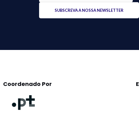
Please
leave
this
field
empty.
Coordenado Por