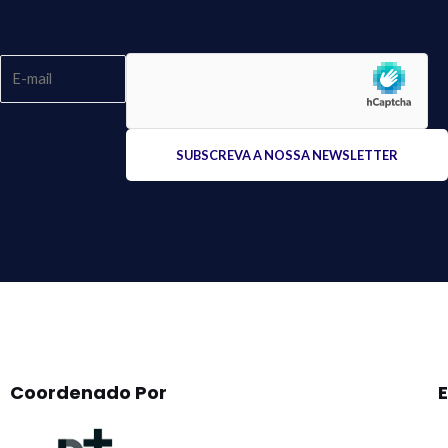
Please
leave
this
field
empty.
Coordenado Por