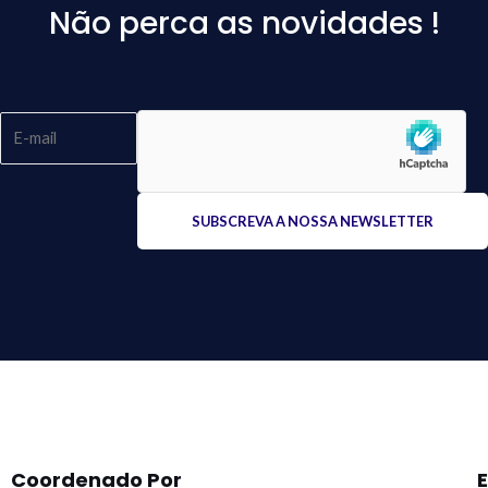
Não perca as novidades !
Please
leave
this
field
empty.
Coordenado Por