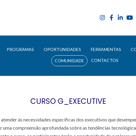
E
PROGRAMAS
OPORTUNIDADES
FERRAMENTAS
C
CONTACTOS
COMUNIDADE
CURSO G_EXECUTIVE
a atender às necessidades específicas dos executivos que desemp
rir uma compreensão aprofundada sobre as tendências tecnológic
ante o curso, os participantes terão a oportunidade de explorar 