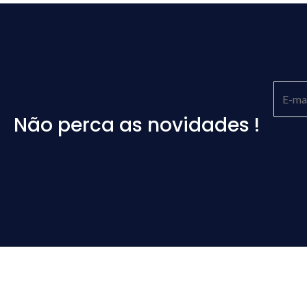
Não perca as novidades !
Please
leave
this
field
empty.