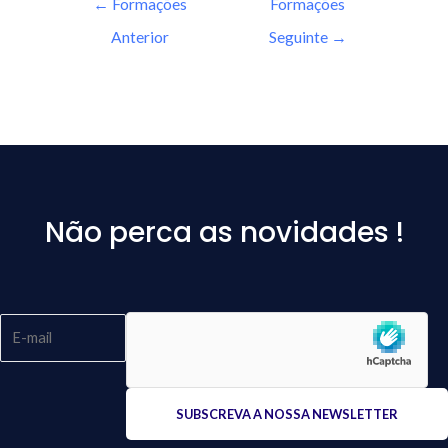
←
Formações
Formações
Anterior
Seguinte
→
Não perca as novidades !
Please
leave
this