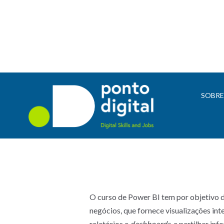
SOBR
O curso de Power BI tem por objetivo d
negócios, que fornece visualizações int
relatórios e
dashboards,
e partilhar inf