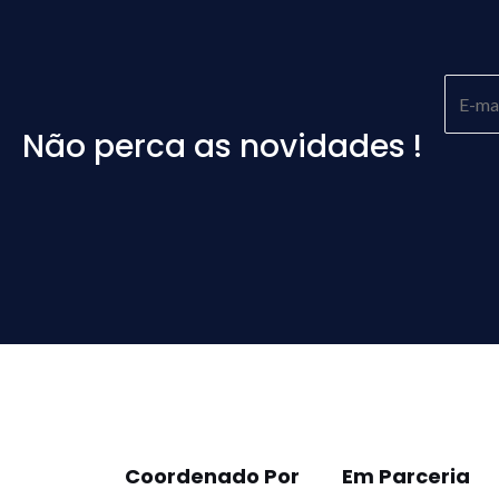
Não perca as novidades !
Please
leave
this
field
empty.
Coordenado Por
Em Parceria