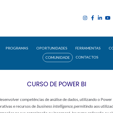
E
PROGRAMAS
OPORTUNIDADES
FERRAMENTAS
C
CONTACTOS
COMUNIDADE
CURSO DE POWER BI
esenvolver competências de análise de dados, utilizando o Power
erativas e recursos de
business intelligence
, permitindo aos utiliz
ormações na sua organização ou incorporá-las numa aplicação ou si