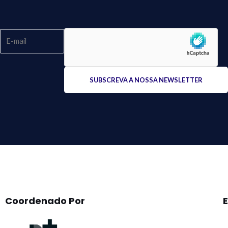
Please
leave
this
field
empty.
Coordenado Por