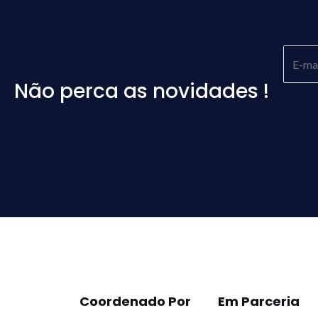
Não perca as novidades !
Please
leave
this
field
empty.
Coordenado Por
Em Parceria