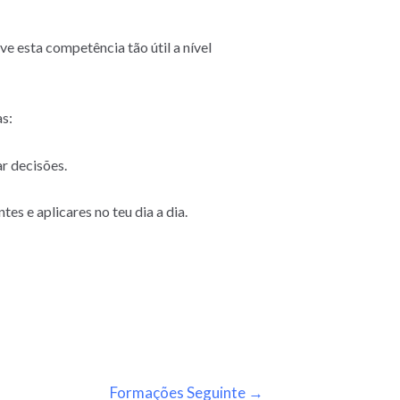
e esta competência tão útil a nível
as:
ar decisões.
es e aplicares no teu dia a dia.
Formações Seguinte
→