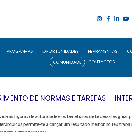
E
PROGRAMAS
OPORTUNIDADES
FERRAMENTAS
C
CONTACTOS
COMUNIDADE
IMENTO DE NORMAS E TAREFAS – INTE
ida as figuras de autoridade e os benefícios de te deixares guiar 
ierárquicos permite-te alcançar um resultado melhor no teu traba
s para outras pessoas?