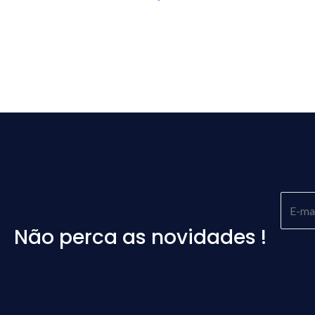
Não perca as novidades !
Please
leave
this