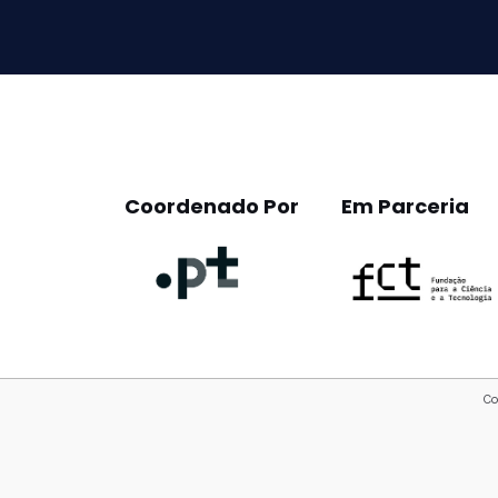
field
empty.
Coordenado Por
Em Parceria
Co