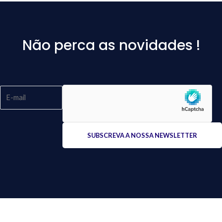
Não perca as novidades !
Please
leave
this
field
empty.