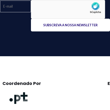
Please
leave
this
field
empty.
Coordenado Por