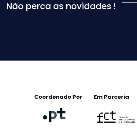
Não perca as novidades !
Please
leave
this
field
empty.
Coordenado Por
Em Parceria