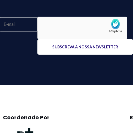
Please
leave
this
field
empty.
Coordenado Por