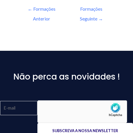
←
Formações
Formações
Anterior
Seguinte
→
Não perca as novidades !
Please