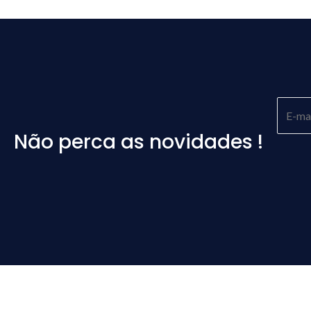
Não perca as novidades !
Please
leave
this
field
empty.